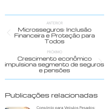
Navegação
ANTERIOR
de
Microsseguros: Inclusão
Post
Financeira e Proteção para
post:
anterior:
Todos
PRÓXIMO
Crescimento econômico
Próximo
impulsiona segmento de seguros
post:
e pensões
Publicações relacionadas
Consórcio para Veículos Pesados: