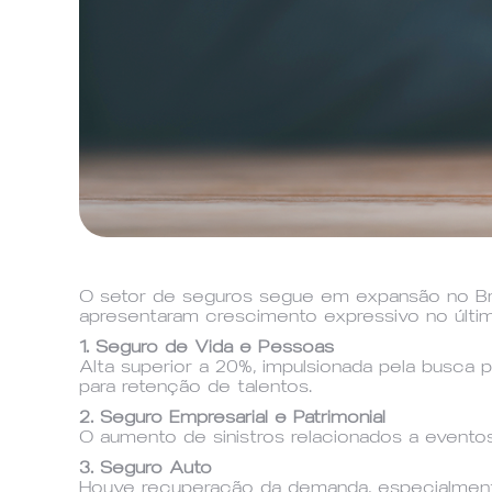
O setor de seguros segue em expansão no Br
apresentaram crescimento expressivo no últi
1. Seguro de Vida e Pessoas
Alta superior a 20%, impulsionada pela busca
para retenção de talentos.
2. Seguro Empresarial e Patrimonial
O aumento de sinistros relacionados a eventos 
3. Seguro Auto
Houve recuperação da demanda, especialment