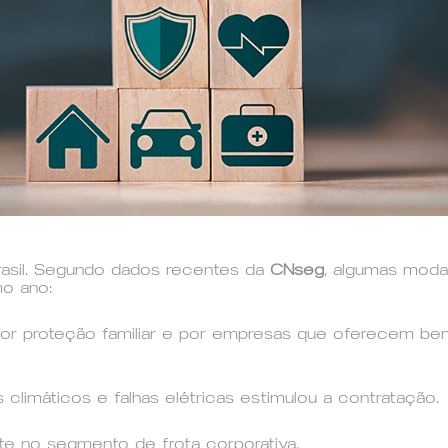
asil. Segundo dados recentes da
CNseg
, algumas moda
mo ano:
 por proteção familiar e por empresas que oferecem ben
climáticos e falhas elétricas estimulou a contratação.
e no segmento de frota corporativa.