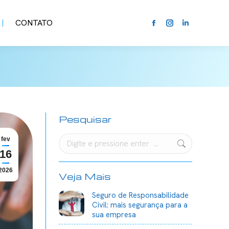
CONTATO
Facebook
Instagram
Linkedin
page
page
page
opens
opens
opens
in
in
in
new
new
new
window
window
window
Pesquisar
Search:
fev
16
2026
Veja Mais
Seguro de Responsabilidade
Civil: mais segurança para a
sua empresa