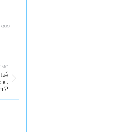
 que
XIMO
stá
 ou
ão?