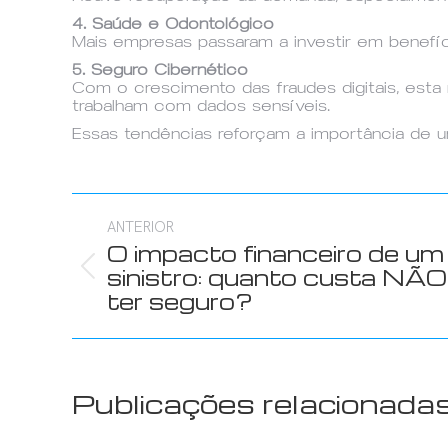
4. Saúde e Odontológico
Mais empresas passaram a investir em benefíc
5. Seguro Cibernético
Com o crescimento das fraudes digitais, est
trabalham com dados sensíveis.
Essas tendências reforçam a importância de u
Navegação
ANTERIOR
de
O impacto financeiro de um
Post
sinistro: quanto custa NÃO
post:
anterior:
ter seguro?
Publicações relacionada