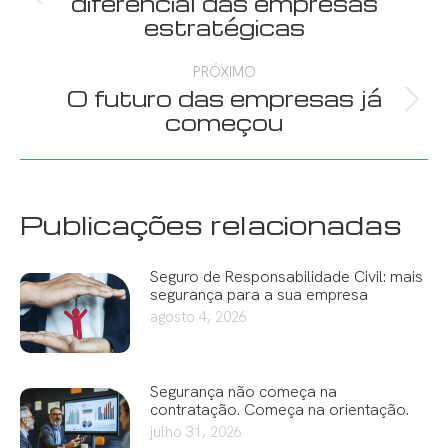
diferencial das empresas
post:
anterior:
estratégicas
PRÓXIMO
O futuro das empresas já
Próximo
começou
post:
Publicações relacionadas
Seguro de Responsabilidade Civil: mais
segurança para a sua empresa
agosto 4, 2026
Segurança não começa na
contratação. Começa na orientação.
julho 31, 2026