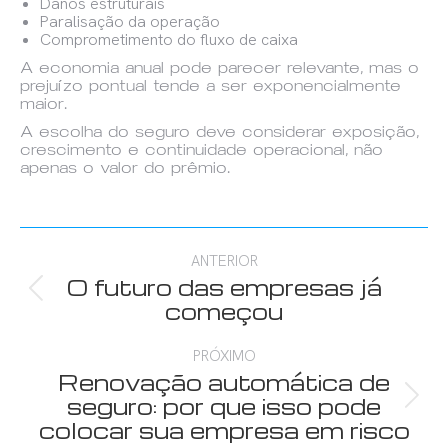
Danos estruturais
Paralisação da operação
Comprometimento do fluxo de caixa
A economia anual pode parecer relevante, mas o
prejuízo pontual tende a ser exponencialmente
maior.
A escolha do seguro deve considerar exposição,
crescimento e continuidade operacional, não
apenas o valor do prêmio.
Navegação
ANTERIOR
de
O futuro das empresas já
Post
começou
anterior:
post:
PRÓXIMO
Renovação automática de
Próximo
seguro: por que isso pode
post:
colocar sua empresa em risco