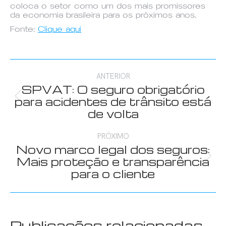
coloca o setor como um dos mais promissores
da economia brasileira para os próximos anos.
Fonte:
Clique aqui
Navegação
ANTERIOR
de
SPVAT: O seguro obrigatório
Post
para acidentes de trânsito está
post:
anterior:
de volta
PRÓXIMO
Novo marco legal dos seguros:
Próximo
Mais proteção e transparência
post:
para o cliente
Publicações relacionadas