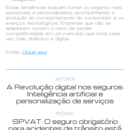
Essas tendências buscam tornar os seguros mais
acessíveis e personalizados, acompanhando a
evolução do comportamento do consumidor e os
avanços tecnológicos. Empresas que não se
adaptarem correm o risco de perder
competitividade em um mercado que está cada
vez mais dinâmico e digital.
Fonte:
Clique aqui
Navegação
ANTERIOR
de
A Revolução digital nos seguros:
Post
Inteligência artificial e
post:
anterior:
personalização de serviços
PRÓXIMO
SPVAT: O seguro obrigatório
Próximo
para acidentes de trânsito está